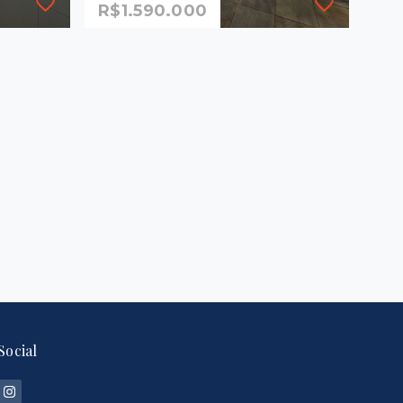
R$1.590.000
Ref.: 1320
ertura
Apartamento
sões –
R$1.590.000
3 Dormitórios, sendo 3
suítes
3 Vagas
114 m²
Mansões Santo Antônio -
Campinas/SP
-
Social