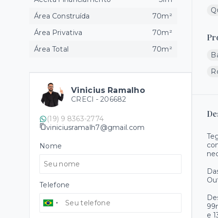
Q
Área Construída
70m²
Área Privativa
70m²
Pr
Área Total
70m²
B
R
Vinicius Ramalho
CRECI -
206682
De
(19) 9 8363-2774
viniciusramalh7@gmail.com
Teg
com
Nome
nec
Das
Out
Telefone
Des
99m
e 1