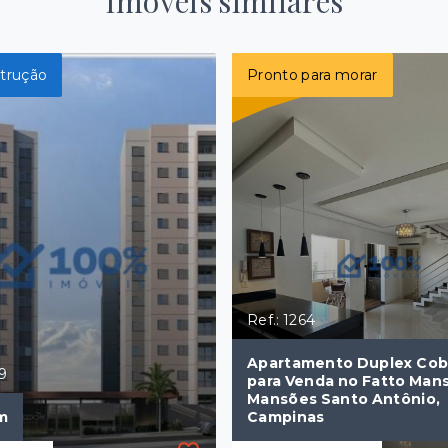
Imóveis similares
trução
Pronto para morar
Ref.: 1264
Apartamento Duplex Cob
99
para Venda no Fatto Man
Mansões Santo Antônio,
m
Campinas