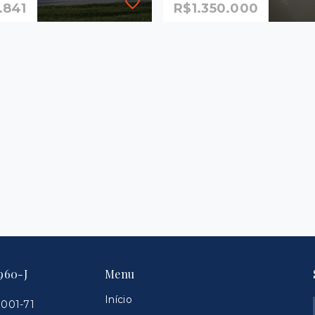
.841
R$1.350.000
99
Ref.: 1264
m
Apartamento Duplex Cob
para Venda no Fatto Man
Mansões Santo Antônio,
.841
Campinas
mitórios, sendo 1
R$1.350.000
²
3 Dormitórios, sendo 1
suíte
2 Vagas
ões Santo Antônio -
inas/SP
160 m²
Mansões Santo Antônio 
Campinas/SP
960-J
Menu
Início
0001-71