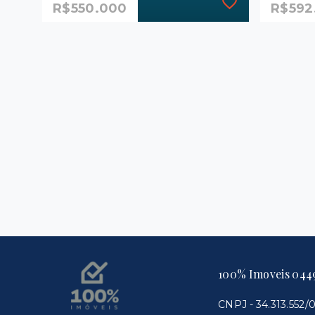
R$550.000
R$592
Ref.: 1321
Ref.: 14
Apartamento
Freedo
R$550.000
R$592
3 Dormitórios, sendo 1
3 Dor
suíte
suíte
1 Vaga
66 m
66 m²
Mans
Camp
Mansões Santo Antônio -
Campinas/SP
100% Imoveis 044
CNPJ - 34.313.552/