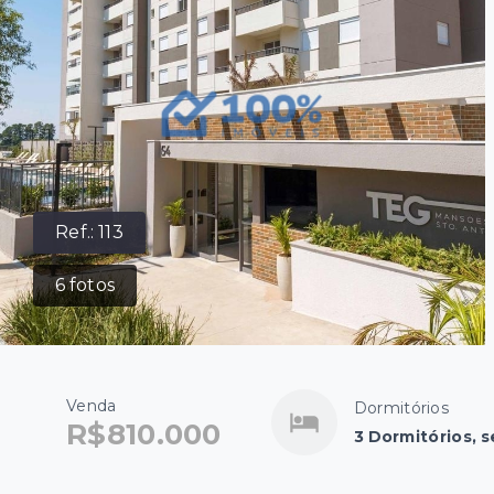
Ref.:
113
6
fotos
Venda
Dormitórios
R$810.000
3 Dormitórios, s