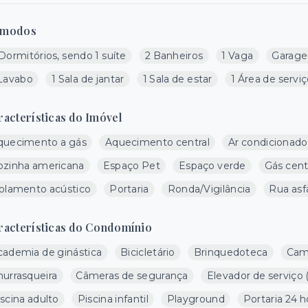
modos
Dormitórios, sendo 1 suíte
2 Banheiros
1 Vaga
Garage
 Lavabo
1 Sala de jantar
1 Sala de estar
1 Área de servi
racterísticas do Imóvel
quecimento a gás
Aquecimento central
Ar condicionado
ozinha americana
Espaço Pet
Espaço verde
Gás cent
solamento acústico
Portaria
Ronda/Vigilância
Rua asf
racterísticas do Condomínio
cademia de ginástica
Bicicletário
Brinquedoteca
Cam
hurrasqueira
Câmeras de segurança
Elevador de serviço
scina adulto
Piscina infantil
Playground
Portaria 24 h