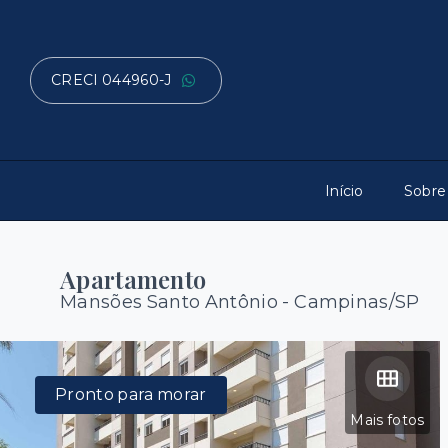
CRECI 044960-J
Início
Sobre
Apartamento
Mansões Santo Antônio - Campinas/SP
Pronto para morar
Mais fotos