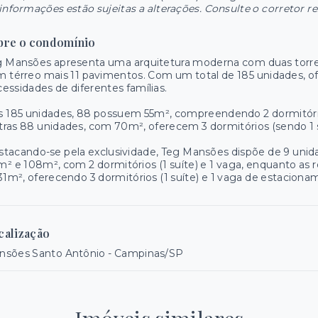
informações estão sujeitas a alterações. Consulte o corretor r
bre o condomínio
 Mansões apresenta uma arquitetura moderna com duas torres 
 térreo mais 11 pavimentos. Com um total de 185 unidades, of
essidades de diferentes famílias.
 185 unidades, 88 possuem 55m², compreendendo 2 dormitório
ras 88 unidades, com 70m², oferecem 3 dormitórios (sendo 1 
tacando-se pela exclusividade, Teg Mansões dispõe de 9 unidad
² e 108m², com 2 dormitórios (1 suíte) e 1 vaga, enquanto a
31m², oferecendo 3 dormitórios (1 suíte) e 1 vaga de estaciona
calização
nsões Santo Antônio - Campinas/SP