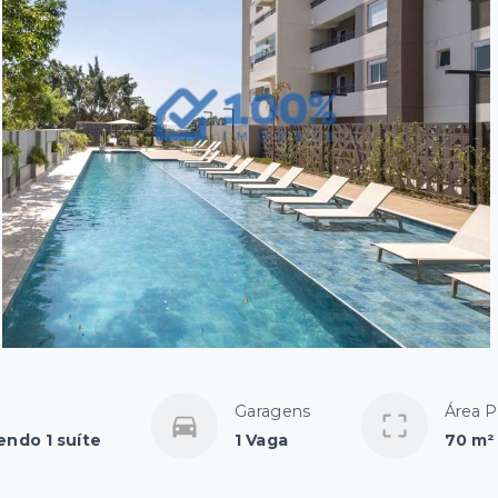
Garagens
Área P
endo 1 suíte
1 Vaga
70 m²