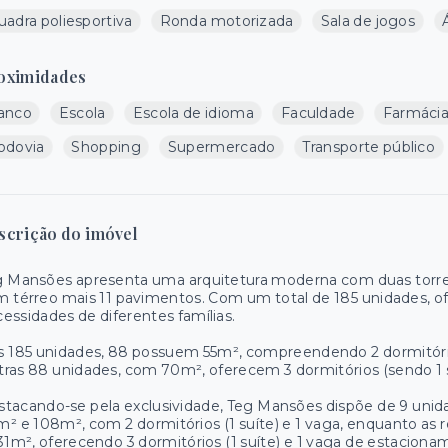
uadra poliesportiva
Ronda motorizada
Sala de jogos
oximidades
anco
Escola
Escola de idioma
Faculdade
Farmáci
odovia
Shopping
Supermercado
Transporte público
scrição do imóvel
 Mansões apresenta uma arquitetura moderna com duas torres 
 térreo mais 11 pavimentos. Com um total de 185 unidades, of
essidades de diferentes famílias.
 185 unidades, 88 possuem 55m², compreendendo 2 dormitório
ras 88 unidades, com 70m², oferecem 3 dormitórios (sendo 1 
tacando-se pela exclusividade, Teg Mansões dispõe de 9 unidad
² e 108m², com 2 dormitórios (1 suíte) e 1 vaga, enquanto a
31m², oferecendo 3 dormitórios (1 suíte) e 1 vaga de estaciona