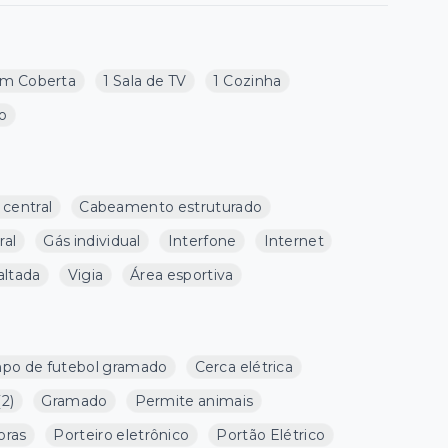
m Coberta
1 Sala de TV
1 Cozinha
ço
 central
Cabeamento estruturado
ral
Gás individual
Interfone
Internet
altada
Vigia
Área esportiva
po de futebol gramado
Cerca elétrica
(
2
)
Gramado
Permite animais
oras
Porteiro eletrônico
Portão Elétrico