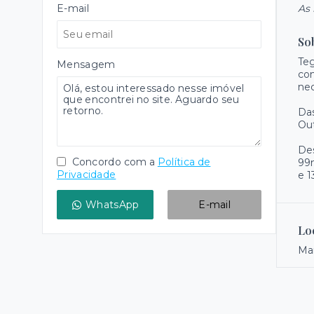
E-mail
As 
So
Teg
Mensagem
com
nec
Das
Out
Des
Concordo com a
Política de
99m
Privacidade
e 1
WhatsApp
E-mail
Lo
Ma