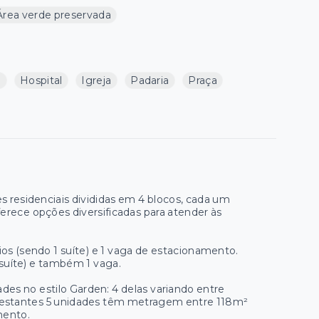
Área verde preservada
a
Hospital
Igreja
Padaria
Praça
residenciais divididas em 4 blocos, cada um
erece opções diversificadas para atender às
s (sendo 1 suíte) e 1 vaga de estacionamento.
suíte) e também 1 vaga.
es no estilo Garden: 4 delas variando entre
s restantes 5 unidades têm metragem entre 118m²
mento.