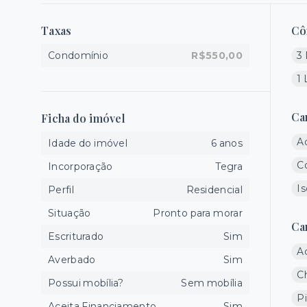
Taxas
Cô
Condomínio
R$550,00
3 
1
Ca
Ficha do imóvel
A
Idade do imóvel
6 anos
C
Incorporação
Tegra
I
Perfil
Residencial
Situação
Pronto para morar
Ca
Escriturado
Sim
A
Averbado
Sim
C
Possui mobília?
Sem mobília
Pi
Aceita Financiamento
Sim