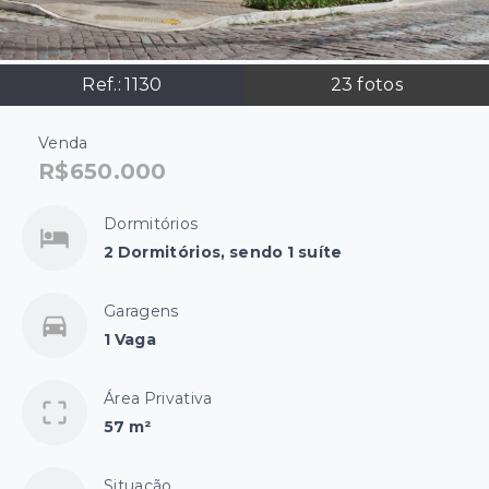
Ref.:
1130
23
fotos
Venda
R$650.000
Dormitórios
2 Dormitórios, sendo 1 suíte
Garagens
1 Vaga
Área Privativa
57 m²
Situação