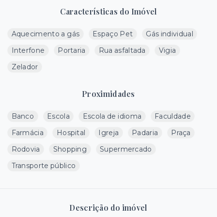
Características do Imóvel
Aquecimento a gás
Espaço Pet
Gás individual
Interfone
Portaria
Rua asfaltada
Vigia
Zelador
Proximidades
Banco
Escola
Escola de idioma
Faculdade
Farmácia
Hospital
Igreja
Padaria
Praça
Rodovia
Shopping
Supermercado
Transporte público
Descrição do imóvel