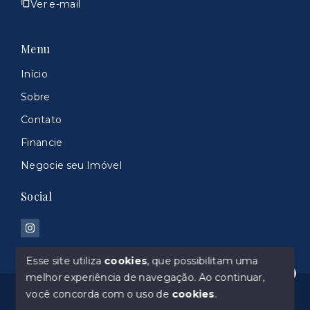
Ver e-mail
Menu
Início
Sobre
Contato
Financie
Negocie seu Imóvel
Social
Esse site utiliza
cookies
, que possibilitam uma
melhor experiência de navegação.
Ao continuar,
Olá! Estamos disponíveis para te ajudar.
© Copyright 2026 - 100% Imoveis 044960-J - Todos
você concorda com o uso de
cookies
.
os direitos reservados