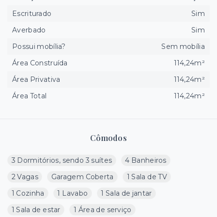
Escriturado
Sim
Averbado
Sim
Possui mobília?
Sem mobília
Área Construída
114,24m²
Área Privativa
114,24m²
Área Total
114,24m²
Cômodos
3 Dormitórios, sendo 3 suítes
4 Banheiros
2 Vagas
Garagem Coberta
1 Sala de TV
1 Cozinha
1 Lavabo
1 Sala de jantar
1 Sala de estar
1 Área de serviço