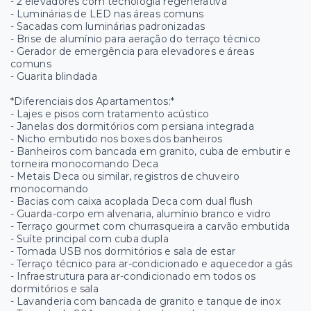
- 2 elevadores com tecnologia regenerativa
- Luminárias de LED nas áreas comuns
- Sacadas com luminárias padronizadas
- Brise de alumínio para aeração do terraço técnico
- Gerador de emergência para elevadores e áreas
comuns
- Guarita blindada
*Diferenciais dos Apartamentos:*
- Lajes e pisos com tratamento acústico
- Janelas dos dormitórios com persiana integrada
- Nicho embutido nos boxes dos banheiros
- Banheiros com bancada em granito, cuba de embutir e
torneira monocomando Deca
- Metais Deca ou similar, registros de chuveiro
monocomando
- Bacias com caixa acoplada Deca com dual flush
- Guarda-corpo em alvenaria, alumínio branco e vidro
- Terraço gourmet com churrasqueira a carvão embutida
- Suíte principal com cuba dupla
- Tomada USB nos dormitórios e sala de estar
- Terraço técnico para ar-condicionado e aquecedor a gás
- Infraestrutura para ar-condicionado em todos os
dormitórios e sala
- Lavanderia com bancada de granito e tanque de inox