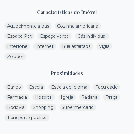
Características do Imóvel
Aquecimento a gás
Cozinha americana
Espaço Pet
Espaço verde
Gás individual
Interfone
Internet
Rua asfaltada
Vigia
Zelador
Proximidades
Banco
Escola
Escola de idioma
Faculdade
Farmácia
Hospital
Igreja
Padaria
Praça
Rodovia
Shopping
Supermercado
Transporte público