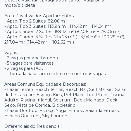
moto/bicicleta
Área Privativa dos Apartamentos:
- Apto. Tipo 2 Suítes: 82,06 m²
- Apto. Tipo 3 Suítes: 113,94 m², 114,42 m², 114,24 m²
- Apto. Garden 2 Suítes: 158,12 m² (82,06 m² + 76,06 m²)
- Apto. Garden 3 Suítes: 214,23 m² (113,94 m² + 100,29 m²),
217,04 m² (114,42 m² + 102,62 m²)
Vagas:
- 2 vagas por apartamento
- 5 vagas para visitantes
- 2 vagas para PCD
- 1 tomada para carro elétrico em uma das vagas
Áreas Comuns Equipadas e Decoradas:
- Lazer Térreo: Beach Tennis, Beach Bar, Self Market, Salão
de Festas com Espaço Kids, Pet Place, Fire Place, Piscina
Adulto, Piscina Infantil, Solarium, Deck Molhado, Deck
Seco, Pista de Corrida, Bicicletário
- Lazer Rooftop: Espaço Yoga, Fitness, Varanda Fitness,
Espaço Gourmet, Sky Lounge
Diferenciais do Residencial: