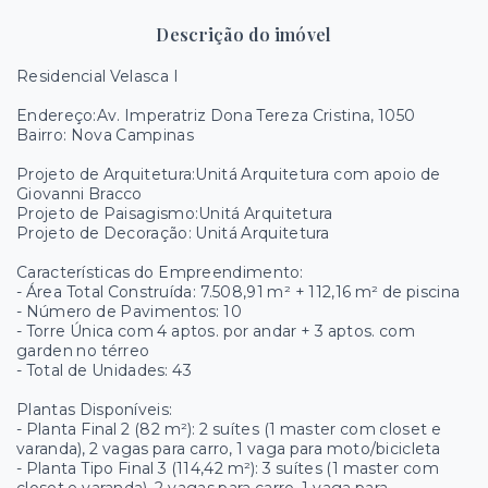
Descrição do imóvel
Residencial Velasca I
Endereço:Av. Imperatriz Dona Tereza Cristina, 1050
Bairro: Nova Campinas
Projeto de Arquitetura:Unitá Arquitetura com apoio de
Giovanni Bracco
Projeto de Paisagismo:Unitá Arquitetura
Projeto de Decoração: Unitá Arquitetura
Características do Empreendimento:
- Área Total Construída: 7.508,91 m² + 112,16 m² de piscina
- Número de Pavimentos: 10
- Torre Única com 4 aptos. por andar + 3 aptos. com
garden no térreo
- Total de Unidades: 43
Plantas Disponíveis:
- Planta Final 2 (82 m²): 2 suítes (1 master com closet e
varanda), 2 vagas para carro, 1 vaga para moto/bicicleta
- Planta Tipo Final 3 (114,42 m²): 3 suítes (1 master com
closet e varanda), 2 vagas para carro, 1 vaga para