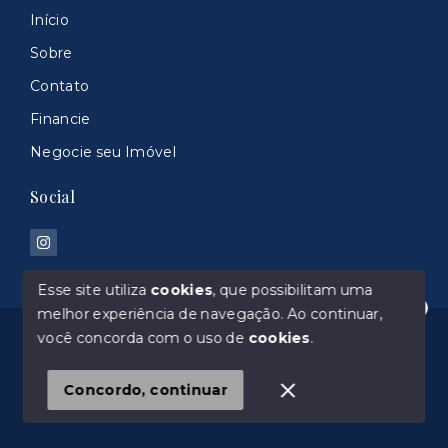
Início
Sobre
Contato
Financie
Negocie seu Imóvel
Social
Esse site utiliza
cookies
, que possibilitam uma
melhor experiência de navegação.
Ao continuar,
Olá! Estamos disponíveis para te ajudar.
© Copyright 2026 - 100% Imoveis 044960-J - Todos
você concorda com o uso de
cookies
.
os direitos reservados
Concordo, continuar
SITE PARA IMOBILIARIA