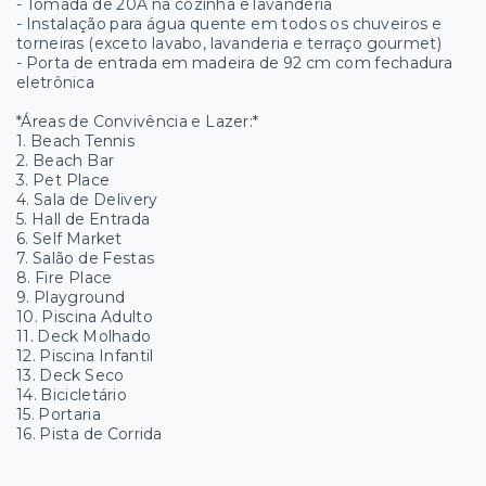
- Tomada de 20A na cozinha e lavanderia
- Instalação para água quente em todos os chuveiros e
torneiras (exceto lavabo, lavanderia e terraço gourmet)
- Porta de entrada em madeira de 92 cm com fechadura
eletrônica
*Áreas de Convivência e Lazer:*
1. Beach Tennis
2. Beach Bar
3. Pet Place
4. Sala de Delivery
5. Hall de Entrada
6. Self Market
7. Salão de Festas
8. Fire Place
9. Playground
10. Piscina Adulto
11. Deck Molhado
12. Piscina Infantil
13. Deck Seco
14. Bicicletário
15. Portaria
16. Pista de Corrida