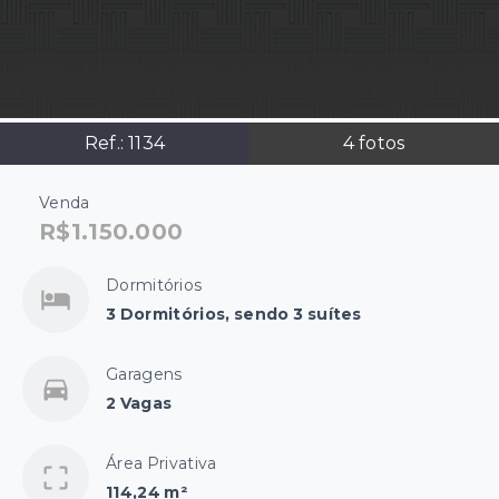
Ref.:
1134
4
fotos
Venda
R$1.150.000
Dormitórios
3 Dormitórios, sendo 3 suítes
Garagens
2 Vagas
Área Privativa
114,24 m²