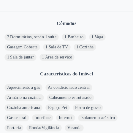
Cômodos
2 Dormitórios, sendo 1 suíte
1 Banheiro
1 Vaga
Garagem Coberta
1 Sala de TV
1 Cozinha
1 Sala de jantar
1 Área de serviço
Características do Imóvel
Aquecimento a gás
Ar condicionado central
Armário na cozinha
Cabeamento estruturado
Cozinha americana
Espaço Pet
Forro de gesso
Gás central
Interfone
Internet
Isolamento acústico
Portaria
Ronda/Vigilância
Varanda