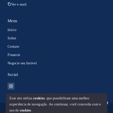
Ver e-mail
Menu
Início
Sobre
Contato
Financie
Negocie seu Imóvel
Social
Esse site utiliza
cookies
, que possibilitam uma melhor
experiência de navegação.
Ao continuar, você concorda com o
Olá! Estamos disponíveis para te ajudar.
© Copyright 2026 - 100% Imoveis 044960-J - Todos os direitos
uso de
cookies
.