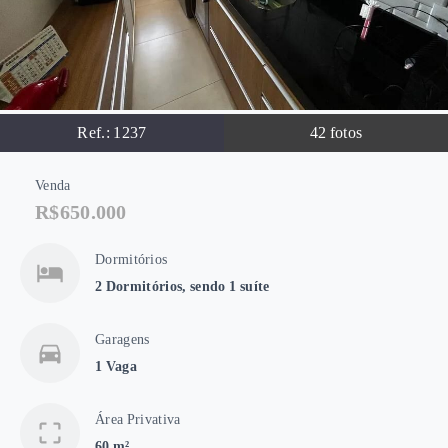
Ref.:
1237
42
fotos
Venda
R$650.000
Dormitórios
2 Dormitórios, sendo 1 suíte
Garagens
1 Vaga
Área Privativa
60 m²