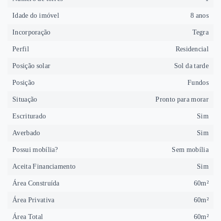
Idade do imóvel
8 anos
Incorporação
Tegra
Perfil
Residencial
Posição solar
Sol da tarde
Posição
Fundos
Situação
Pronto para morar
Escriturado
Sim
Averbado
Sim
Possui mobília?
Sem mobília
Aceita Financiamento
Sim
Área Construída
60m²
Área Privativa
60m²
Área Total
60m²