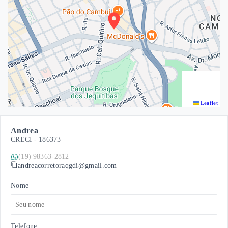
Leaflet
Andrea
CRECI -
186373
(19) 98363-2812
andreacorretoraqgdi@gmail.com
Nome
Telefone