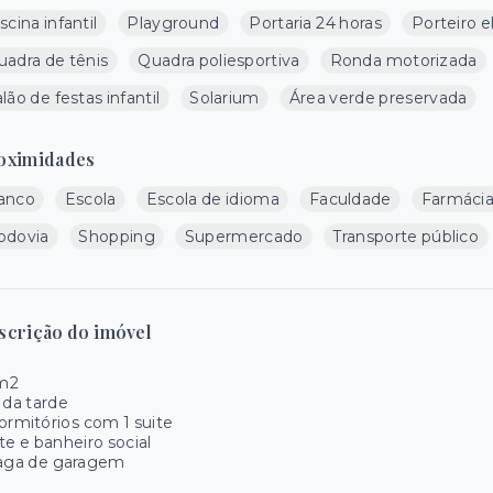
scina infantil
Playground
Portaria 24 horas
Porteiro e
uadra de tênis
Quadra poliesportiva
Ronda motorizada
lão de festas infantil
Solarium
Área verde preservada
oximidades
anco
Escola
Escola de idioma
Faculdade
Farmáci
odovia
Shopping
Supermercado
Transporte público
scrição do imóvel
m2
 da tarde
ormitórios com 1 suite
te e banheiro social
vaga de garagem