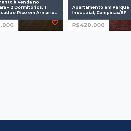
ento à Venda no
a – 2 Dormitórios, 1
Apartamento em Parque
acada e Rico em Armários
Industrial, Campinas/SP
.000
R$420.000
6
Ref.: 1219
ento à Venda no
Apartamento em Parque
a – 2 Dormitórios, 1
Industrial, Campinas/SP
acada e Rico em Armários
R$420.000
.000
2 Dormitórios, sendo 1
mitórios
suíte
a
1 Vaga
²
54 m²
m Guanabara -
Parque Industrial -
inas/SP
Campinas/SP