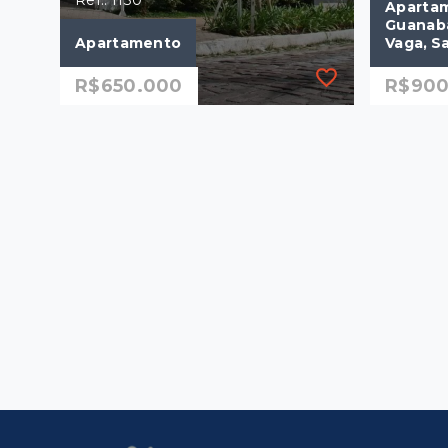
Ref.: 1130
Apartam
Guanabar
Apartamento
Vaga, S
R$650.000
R$900
Ref.: 1130
Ref.: 128
Apartamento
Apartam
Guanabar
Vaga, S
R$650.000
2 Dormitórios, sendo 1
R$900
suíte
2 Dor
1 Vaga
1 Vag
57 m²
56 m
Centro - Campinas/SP
Jardi
Camp