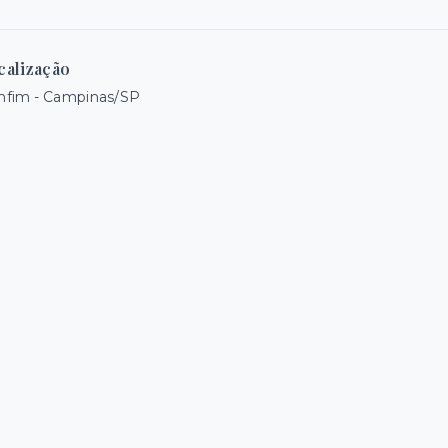
calização
nfim - Campinas/SP