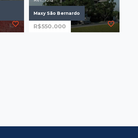
Ref.: 1513
Maxy São Bernardo
R$550.000
Ref.: 1513
Maxy São Bernardo
R$550.000
2 Dormitórios, sendo 1
suíte
1 Vaga
56,06 m²
Campinas/SP