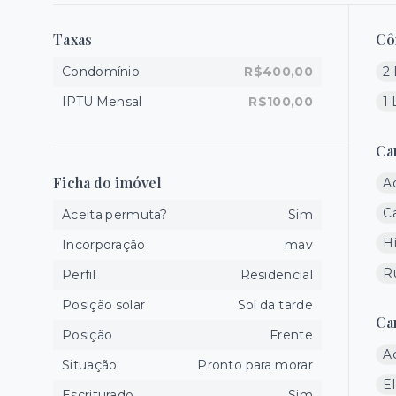
Taxas
Cô
Condomínio
R$400,00
2 
IPTU Mensal
R$100,00
1
Ca
Ficha do imóvel
A
C
Aceita permuta?
Sim
H
Incorporação
mav
R
Perfil
Residencial
Posição solar
Sol da tarde
Ca
Posição
Frente
A
Situação
Pronto para morar
E
Escriturado
Sim