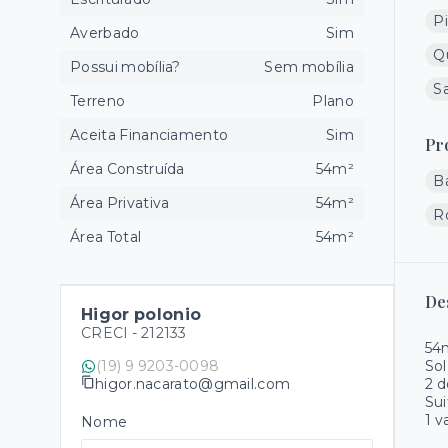
Pi
Averbado
Sim
Q
Possui mobília?
Sem mobília
Sa
Terreno
Plano
Aceita Financiamento
Sim
Pr
Área Construída
54m²
B
Área Privativa
54m²
R
Área Total
54m²
De
Higor polonio
CRECI -
212133
54
(19) 9 9203-0098
Sol
higor.nacarato@gmail.com
2 d
Sui
1 
Nome