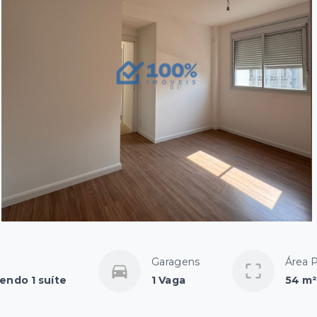
Garagens
Área P
sendo 1 suíte
1 Vaga
54 m²