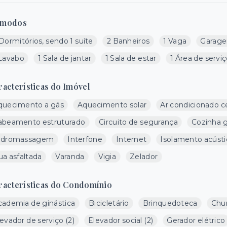
modos
Dormitórios, sendo 1 suíte
2 Banheiros
1 Vaga
Garage
 Lavabo
1 Sala de jantar
1 Sala de estar
1 Área de servi
racterísticas do Imóvel
quecimento a gás
Aquecimento solar
Ar condicionado c
abeamento estruturado
Circuito de segurança
Cozinha 
idromassagem
Interfone
Internet
Isolamento acústi
ua asfaltada
Varanda
Vigia
Zelador
racterísticas do Condomínio
cademia de ginástica
Bicicletário
Brinquedoteca
Chur
levador de serviço
(
2
)
Elevador social
(
2
)
Gerador elétrico