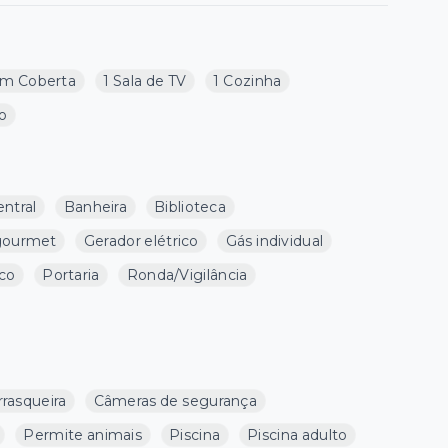
m Coberta
1 Sala de TV
1 Cozinha
ço
entral
Banheira
Biblioteca
gourmet
Gerador elétrico
Gás individual
co
Portaria
Ronda/Vigilância
rasqueira
Câmeras de segurança
Permite animais
Piscina
Piscina adulto