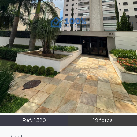
Ref.:
1320
19
fotos
Venda