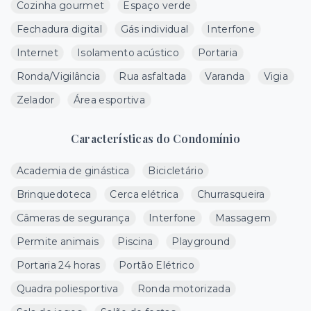
Cozinha gourmet
Espaço verde
Fechadura digital
Gás individual
Interfone
Internet
Isolamento acústico
Portaria
Ronda/Vigilância
Rua asfaltada
Varanda
Vigia
Zelador
Área esportiva
Características do Condomínio
Academia de ginástica
Bicicletário
Brinquedoteca
Cerca elétrica
Churrasqueira
Câmeras de segurança
Interfone
Massagem
Permite animais
Piscina
Playground
Portaria 24 horas
Portão Elétrico
Quadra poliesportiva
Ronda motorizada