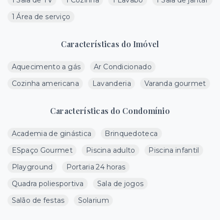
1 Sala de TV
1 Cozinha
1 Lavabo
1 Sala de jantar
1 Área de serviço
Características do Imóvel
Aquecimento a gás
Ar Condicionado
Cozinha americana
Lavanderia
Varanda gourmet
Características do Condomínio
Academia de ginástica
Brinquedoteca
ESpaço Gourmet
Piscina adulto
Piscina infantil
Playground
Portaria 24 horas
Quadra poliesportiva
Sala de jogos
Salão de festas
Solarium