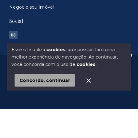
Negocie seu Imóvel
Social
Esse site utiliza
cookies
, que possibilitam uma
melhor experiência de navegação.
Ao continuar,
Olá! Estamos disponíveis para te ajudar.
© Copyright 2026 - 100% Imoveis 044960-J - Todos
você concorda com o uso de
cookies
.
os direitos reservados
Concordo, continuar
SITE PARA IMOBILIARIA
Início
Histórico
Favoritos