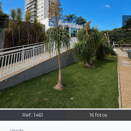
Ref.:
1461
16
fotos
Venda