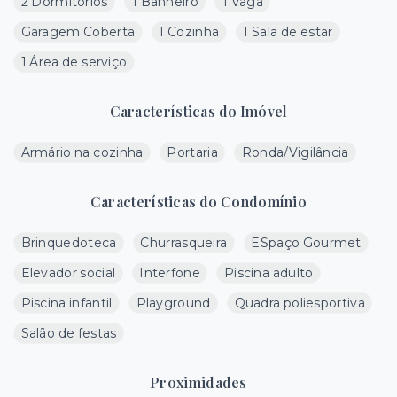
2 Dormitórios
1 Banheiro
1 Vaga
Garagem Coberta
1 Cozinha
1 Sala de estar
1 Área de serviço
Características do Imóvel
Armário na cozinha
Portaria
Ronda/Vigilância
Características do Condomínio
Brinquedoteca
Churrasqueira
ESpaço Gourmet
Elevador social
Interfone
Piscina adulto
Piscina infantil
Playground
Quadra poliesportiva
Salão de festas
Proximidades