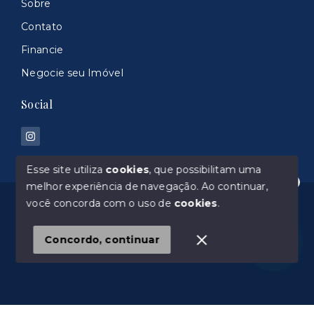
Sobre
Contato
Financie
Negocie seu Imóvel
Social
Esse site utiliza
cookies
, que possibilitam uma
melhor experiência de navegação.
Ao continuar,
Olá! Estamos disponíveis para te ajudar.
© Copyright 2026 - 100% Imoveis 044960-J - Todos
você concorda com o uso de
cookies
.
os direitos reservados
Concordo, continuar
SITE PARA IMOBILIARIA