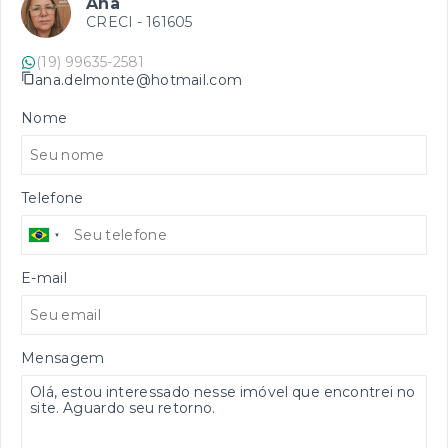
Ana
CRECI -
161605
(19) 99635-2581
ana.delmonte@hotmail.com
Nome
Telefone
E-mail
Mensagem