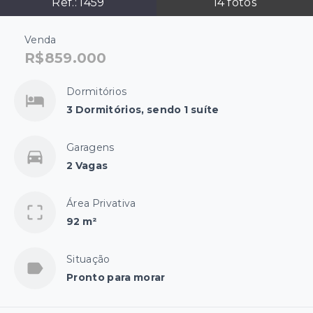
Ref.:
1459
14
fotos
Venda
R$859.000
Dormitórios
3 Dormitórios, sendo 1 suíte
Garagens
2 Vagas
Área Privativa
92 m²
Situação
Pronto para morar