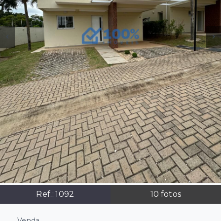
Ref.:
1092
10
fotos
Venda