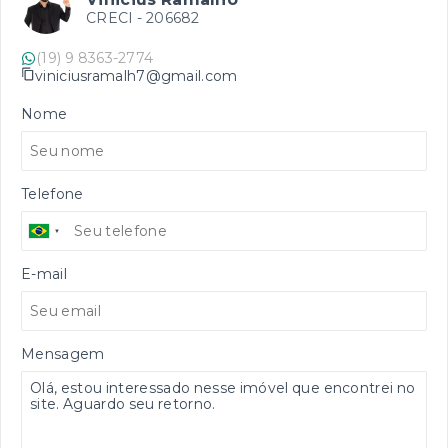
CRECI -
206682
(19) 9 8363-2774
viniciusramalh7@gmail.com
Nome
Telefone
E-mail
Mensagem