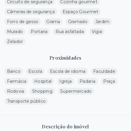
Circuito de segurança
Cozinha gourmet
Câmeras de segurança
Espaço Gourmet
Forro de gesso
Grama
Gramado
Jardim
Murado
Portaria
Rua asfaltada
Vigia
Zelador
Proximidades
Banco
Escola
Escola de idioma
Faculdade
Farmácia
Hospital
Igreja
Padaria
Praça
Rodovia
Shopping
Supermercado
Transporte público
Descrição do imóvel