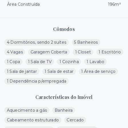
Área Construída
196m²
Cômodos
4 Dormitórios, sendo 2 suítes
5 Banheiros
4 Vagas
Garagem Coberta
1 Closet
1 Escritório
1 Copa
1 Sala de TV
1 Cozinha
1 Lavabo
1 Sala de jantar
1 Sala de estar
1 Área de serviço
1 Dependência p/empregada
Características do Imóvel
Aquecimento a gás
Banheira
Cabeamento estruturado
Cercado