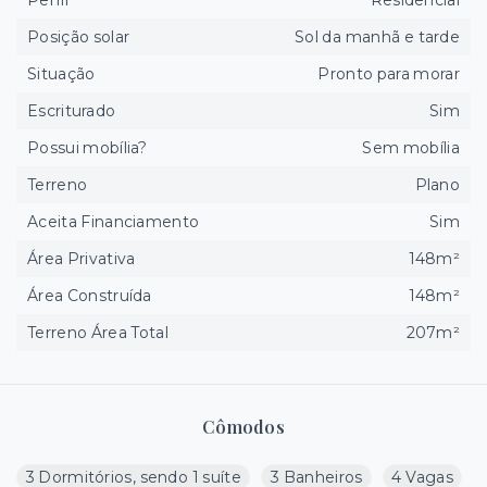
Perfil
Residencial
Posição solar
Sol da manhã e tarde
Situação
Pronto para morar
Escriturado
Sim
Possui mobília?
Sem mobília
Terreno
Plano
Aceita Financiamento
Sim
Área Privativa
148m²
Área Construída
148m²
Terreno Área Total
207m²
Cômodos
3 Dormitórios, sendo 1 suíte
3 Banheiros
4 Vagas