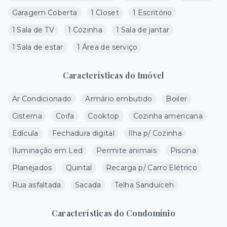
Garagem Coberta
1 Closet
1 Escritório
1 Sala de TV
1 Cozinha
1 Sala de jantar
1 Sala de estar
1 Área de serviço
Características do Imóvel
Ar Condicionado
Armário embutido
Boiler
Cisterna
Coifa
Cooktop
Cozinha americana
Edícula
Fechadura digital
Ilha p/ Cozinha
Iluminação em Led
Permite animais
Piscina
Planejados
Quintal
Recarga p/ Carro Elétrico
Rua asfaltada
Sacada
Telha Sanduíceh
Características do Condomínio