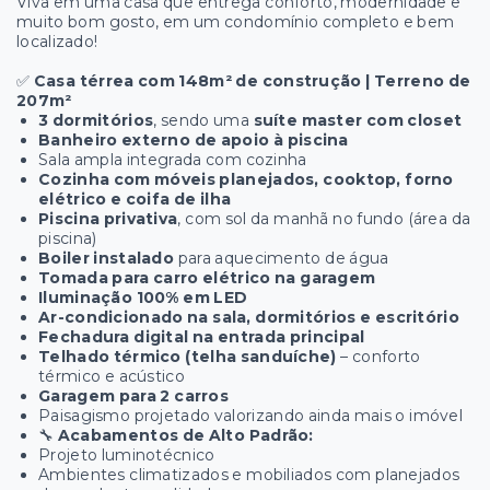
Viva em uma casa que entrega conforto, modernidade e
muito bom gosto, em um condomínio completo e bem
localizado!
✅
Casa térrea com 148m² de construção | Terreno de
207m²
3 dormitórios
, sendo uma
suíte master com closet
Banheiro externo de apoio à piscina
Sala ampla integrada com cozinha
Cozinha com móveis planejados, cooktop, forno
elétrico e coifa de ilha
Piscina privativa
, com sol da manhã no fundo (área da
piscina)
Boiler instalado
para aquecimento de água
Tomada para carro elétrico na garagem
Iluminação 100% em LED
Ar-condicionado na sala, dormitórios e escritório
Fechadura digital na entrada principal
Telhado térmico (telha sanduíche)
– conforto
térmico e acústico
Garagem para 2 carros
Paisagismo projetado valorizando ainda mais o imóvel
🔧
Acabamentos de Alto Padrão:
Projeto luminotécnico
Ambientes climatizados e mobiliados com planejados