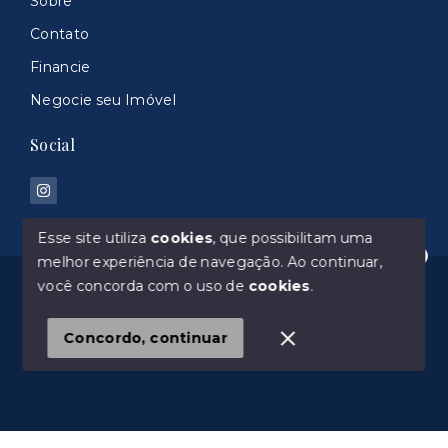
Sobre
Contato
Financie
Negocie seu Imóvel
Social
Esse site utiliza
cookies
, que possibilitam uma
melhor experiência de navegação.
Ao continuar,
Olá! Estamos disponíveis para te ajudar.
© Copyright 2026 - 100% Imoveis 044960-J - Todos
você concorda com o uso de
cookies
.
os direitos reservados
Concordo, continuar
SITE PARA IMOBILIARIA