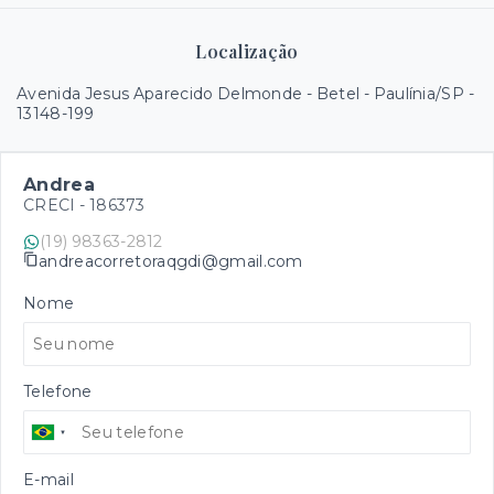
Localização
Avenida Jesus Aparecido Delmonde - Betel - Paulínia/SP
-
13148-199
Andrea
CRECI -
186373
(19) 98363-2812
andreacorretoraqgdi@gmail.com
Nome
Telefone
E-mail