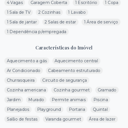
4 Vagas
Garagem Coberta
1 Escritório
1 Copa
1 Sala de TV
2 Cozinhas
1 Lavabo
1 Sala de jantar
2 Salas de estar
1 Área de serviço
1 Dependência p/empregada
Características do Imóvel
Aquecimento a gás
Aquecimento central
Ar Condicionado
Cabeamento estruturado
Churrasqueira
Circuito de segurança
Cozinha americana
Cozinha gourmet
Gramado
Jardim
Murado
Permite animais
Piscina
Planejados
Playground
Portaria
Quintal
Salão de festas
Varanda gourmet
Área de lazer