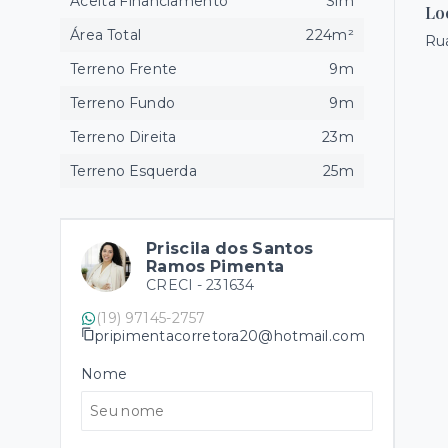
Aceita Financiamento
Sim
Lo
Área Total
224m²
Rua
Terreno Frente
9m
Terreno Fundo
9m
Terreno Direita
23m
Terreno Esquerda
25m
Priscila dos Santos
Ramos Pimenta
CRECI -
231634
(19) 97145-2757
pripimentacorretora20@hotmail.com
Nome