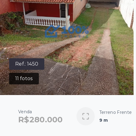
Ref.:
1450
11
fotos
Venda
Terreno Frente
R$280.000
9 m