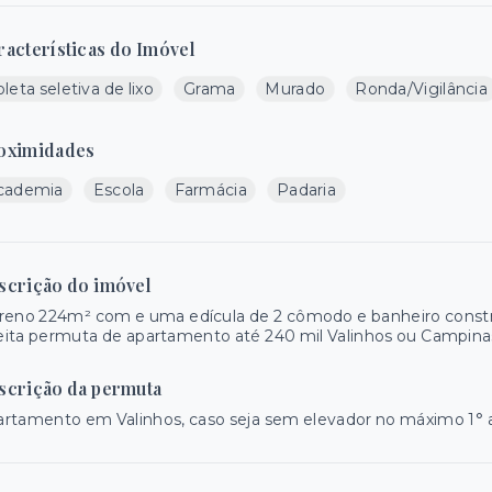
racterísticas do Imóvel
leta seletiva de lixo
Grama
Murado
Ronda/Vigilância
oximidades
cademia
Escola
Farmácia
Padaria
scrição do imóvel
reno 224m² com e uma edícula de 2 cômodo e banheiro construíd
ita permuta de apartamento até 240 mil Valinhos ou Campina
scrição da permuta
rtamento em Valinhos, caso seja sem elevador no máximo 1° 