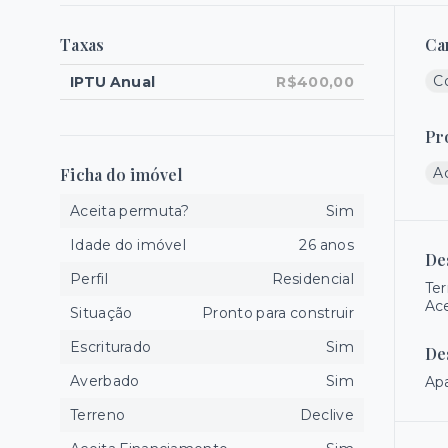
Taxas
Ca
Co
IPTU Anual
R$400,00
Pr
Ficha do imóvel
A
Aceita permuta?
Sim
Idade do imóvel
26 anos
De
Perfil
Residencial
Ter
Ace
Situação
Pronto para construir
Escriturado
Sim
De
Averbado
Sim
Apa
Terreno
Declive