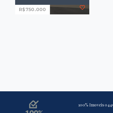
R$750.000
Ref.: 1347
Terrenio à Venda Loteamento
Ecovilla Boa Vista em Valinhos
R$750.000
690,63 m²
Loteamento Residencial
Ecovilla Boa Vista -
Valinhos/SP
100% Imoveis 044