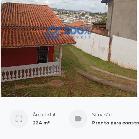
Área Total
Situação
224 m²
Pronto para constr