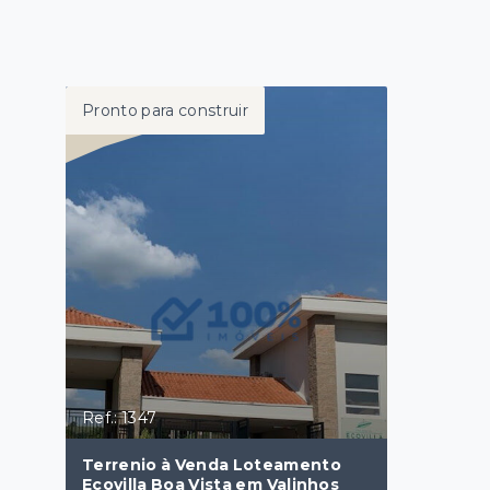
Pronto para construir
Ref.: 1347
Terrenio à Venda Loteamento
Ecovilla Boa Vista em Valinhos